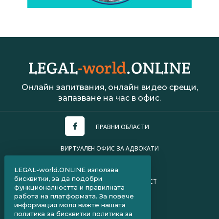
Онлайн запитвания, онлайн видео срещи,
запазване на час в офис.
ПРАВНИ ОБЛАСТИ
ВИРТУАЛЕН ОФИС ЗА АДВОКАТИ
УСЛОВИЯ ЗА ПОЛЗВАНЕ
LEGAL-world.ONLINE използва
бисквитки, за да подобри
ПОЛИТИКА ЗА ПОВЕРИТЕЛНОСТ
функционалността и правилната
работа на платформата. За повече
ЧЗВ ЗА КЛИЕНТИ
информация моля вижте нашата
политика за бисквитки
политика за
ЧЗВ ЗА АДВОКАТИ