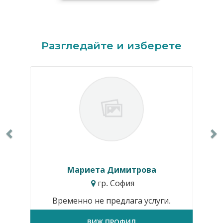
Previous
N
Разгледайте и изберете
Мариета Димитрова
гр. София
Временно не предлага услуги.
ВИЖ ПРОФИЛ