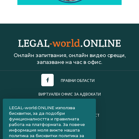
Онлайн запитвания, онлайн видео срещи,
запазване на час в офис.
ПРАВНИ ОБЛАСТИ
ВИРТУАЛЕН ОФИС ЗА АДВОКАТИ
УСЛОВИЯ ЗА ПОЛЗВАНЕ
LEGAL-world.ONLINE използва
бисквитки, за да подобри
ПОЛИТИКА ЗА ПОВЕРИТЕЛНОСТ
функционалността и правилната
работа на платформата. За повече
ЧЗВ ЗА КЛИЕНТИ
информация моля вижте нашата
политика за бисквитки
политика за
ЧЗВ ЗА АДВОКАТИ