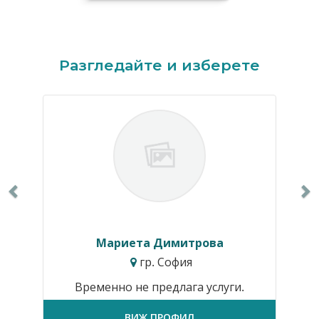
Previous
N
Разгледайте и изберете
Мариета Димитрова
гр. София
Временно не предлага услуги.
ВИЖ ПРОФИЛ