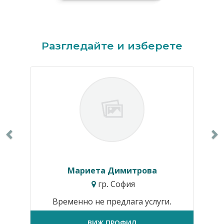
Previous
N
Разгледайте и изберете
Мариета Димитрова
гр. София
Временно не предлага услуги.
ВИЖ ПРОФИЛ