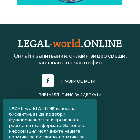
Онлайн запитвания, онлайн видео срещи,
запазване на час в офис.
ПРАВНИ ОБЛАСТИ
ВИРТУАЛЕН ОФИС ЗА АДВОКАТИ
УСЛОВИЯ ЗА ПОЛЗВАНЕ
LEGAL-world.ONLINE използва
бисквитки, за да подобри
ПОЛИТИКА ЗА ПОВЕРИТЕЛНОСТ
функционалността и правилната
работа на платформата. За повече
ЧЗВ ЗА КЛИЕНТИ
информация моля вижте нашата
политика за бисквитки
политика за
ЧЗВ ЗА АДВОКАТИ