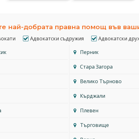
е най-добрата правна помощ във ваш
вокати
Адвокатски съдружия
Адвокатски дру
жик
Перник
Стара Загора
Велико Търново
Кърджали
а
Плевен
Търговище