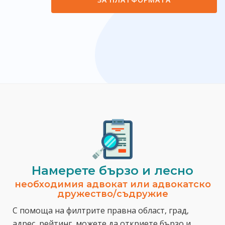
Намерете бързо и лесно
необходимия адвокат или адвокатско
дружество/съдружие
С помоща на филтрите правна област, град,
адрес, рейтинг, можете да откриете бързо и