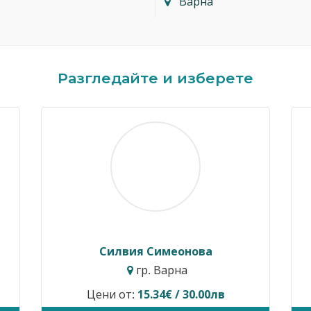
Варна
Разгледайте и изберете
Димитър Кавалджиев
Ивайло 
гр. София
гр
Цени от:
40.90€ / 80.00лв
Временно не п