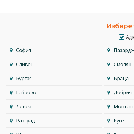
Изберет
Ад
София
Пазард
Сливен
Смолян
Бургас
Враца
Габрово
Добрич
Ловеч
Монтан
Разград
Русе