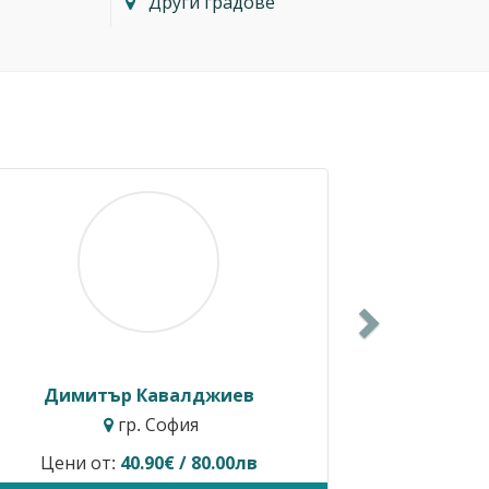
Други градове
Next
Балкански
Росен Диев
. София
гр. Бургас
редлага услуги.
Временно не предлага ус