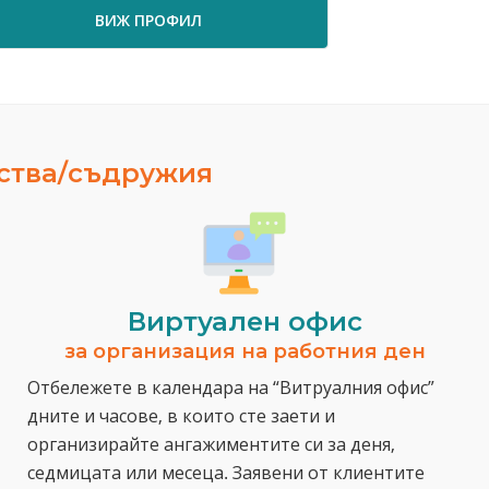
ПРОФИЛ
ВИЖ ПРОФИЛ
ества/съдружия
Виртуален офис
за организация на работния ден
Отбележете в календара на “Витруалния офис”
дните и часове, в които сте заети и
организирайте ангажиментите си за деня,
седмицата или месеца. Заявени от клиентите