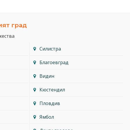
ият град
жества
Силистра
Благоевград
Видин
Кюстендил
Пловдив
Ямбол