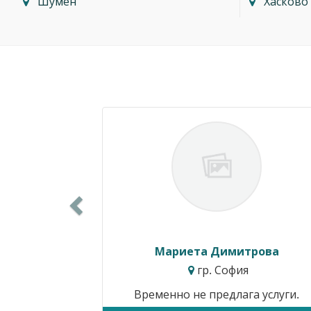
Шумен
Хасково
Previous
Силвия Симеонова
гр. Варна
Цени от:
15.34€ / 30.00лв