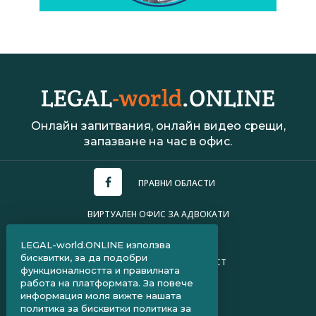
Онлайн запитвания, онлайн видео срещи,
запазване на час в офис.
ПРАВНИ ОБЛАСТИ
ВИРТУАЛЕН ОФИС ЗА АДВОКАТИ
УСЛОВИЯ ЗА ПОЛЗВАНЕ
LEGAL-world.ONLINE използва
бисквитки, за да подобри
ПОЛИТИКА ЗА ПОВЕРИТЕЛНОСТ
функционалността и правилната
работа на платформата. За повече
ЧЗВ ЗА КЛИЕНТИ
информация моля вижте нашата
политика за бисквитки
политика за
ЧЗВ ЗА АДВОКАТИ