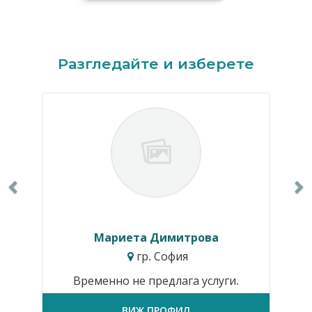
Previous
N
Разгледайте и изберете
Мариета Димитрова
гр. София
Временно не предлага услуги.
ВИЖ ПРОФИЛ