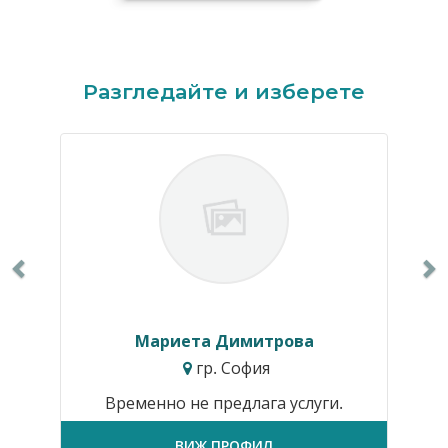
Previous
N
Разгледайте и изберете
Мариета Димитрова
гр. София
Временно не предлага услуги.
ВИЖ ПРОФИЛ