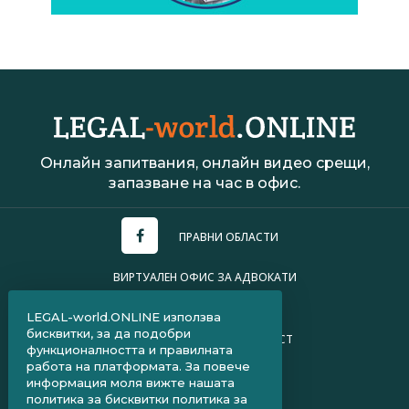
Онлайн запитвания, онлайн видео срещи,
запазване на час в офис.
ПРАВНИ ОБЛАСТИ
ВИРТУАЛЕН ОФИС ЗА АДВОКАТИ
УСЛОВИЯ ЗА ПОЛЗВАНЕ
LEGAL-world.ONLINE използва
бисквитки, за да подобри
ПОЛИТИКА ЗА ПОВЕРИТЕЛНОСТ
функционалността и правилната
работа на платформата. За повече
ЧЗВ ЗА КЛИЕНТИ
информация моля вижте нашата
политика за бисквитки
политика за
ЧЗВ ЗА АДВОКАТИ