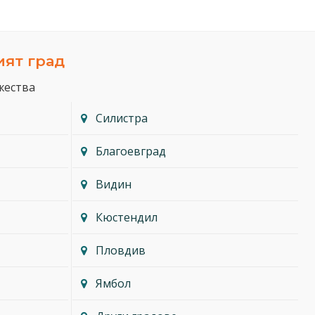
ият град
жества
Силистра
Благоевград
Видин
Кюстендил
Пловдив
Ямбол