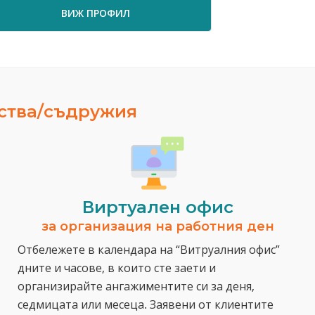
ВИЖ ПРОФИЛ
ВИЖ ПРО
ества/съдружия
Виртуален офис
за организация на работния ден
Отбележете в календара на “Витруалния офис”
дните и часове, в които сте заети и
организирайте ангажиментите си за деня,
седмицата или месеца. Заявени от клиентите