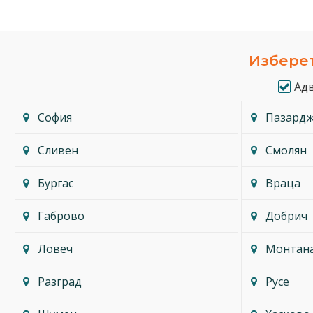
Изберет
Ад
София
Пазард
Сливен
Смолян
Бургас
Враца
Габрово
Добрич
Ловеч
Монтан
Разград
Русе