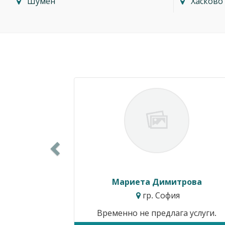
Шумен
Хасково
Previous
Силвия Симеонова
гр. Варна
Цени от:
15.34€ / 30.00лв