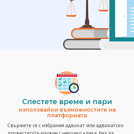
Спестeте време и пари
използвайки възможностите на
платформата
Свържете се с избрания адвокат или адвокатско
дружество/съдружие с няколко клика, без да