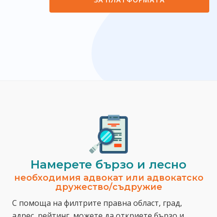
Намерете бързо и лесно
необходимия адвокат или адвокатско
дружество/съдружие
С помоща на филтрите правна област, град,
адрес, рейтинг, можете да откриете бързо и