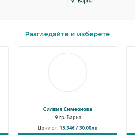
Варна
Разгледайте и изберете
Димитър Кавалджиев
Ив
гр. София
Цени от:
40.90€ / 80.00лв
Временн