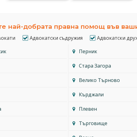
е най-добрата правна помощ във ваш
вокати
Адвокатски съдружия
Адвокатски дру
жик
Перник
Стара Загора
Велико Търново
Кърджали
а
Плевен
Търговище