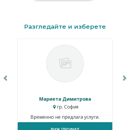
Previous
N
Разгледайте и изберете
Мариета Димитрова
гр. София
Временно не предлага услуги.
ВИЖ ПРОФИЛ