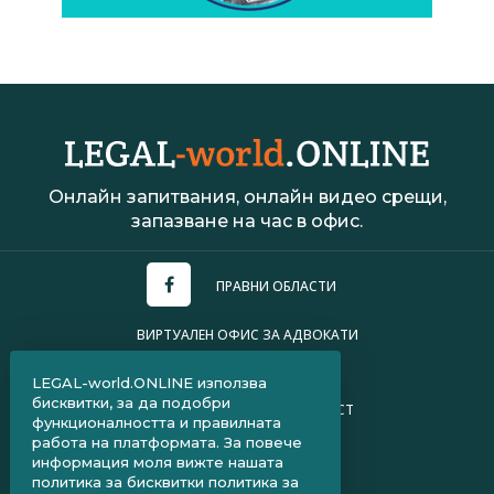
Онлайн запитвания, онлайн видео срещи,
запазване на час в офис.
ПРАВНИ ОБЛАСТИ
ВИРТУАЛЕН ОФИС ЗА АДВОКАТИ
УСЛОВИЯ ЗА ПОЛЗВАНЕ
LEGAL-world.ONLINE използва
бисквитки, за да подобри
ПОЛИТИКА ЗА ПОВЕРИТЕЛНОСТ
функционалността и правилната
работа на платформата. За повече
ЧЗВ ЗА КЛИЕНТИ
информация моля вижте нашата
политика за бисквитки
политика за
ЧЗВ ЗА АДВОКАТИ