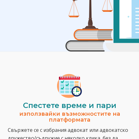
Спестeте време и пари
използвайки възможностите на
платформата
Свържете се с избрания адвокат или адвокатско
дружество/съдружие с няколко клика, без да