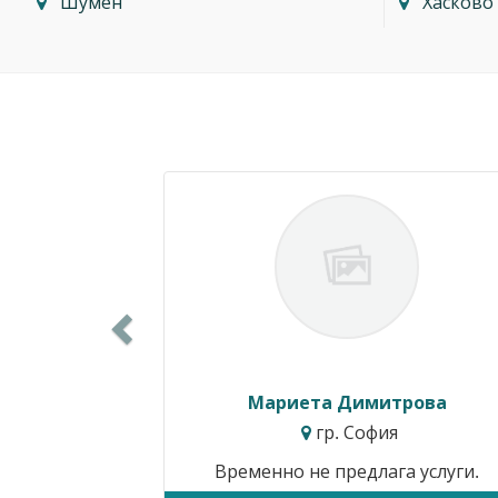
Шумен
Хасково
Previous
Силвия Симеонова
гр. Варна
Цени от:
15.34€ / 30.00лв