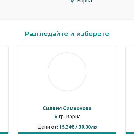
Варна
Разгледайте и изберете
Димитър Кавалджиев
Ив
гр. София
Цени от:
40.90€ / 80.00лв
Временн