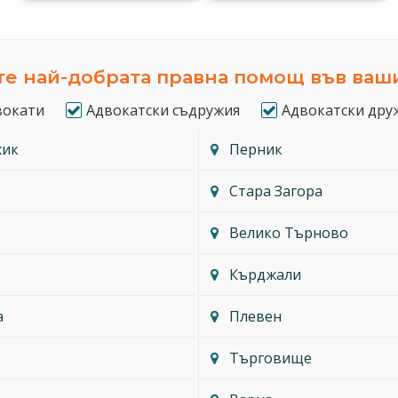
е най-добрата правна помощ във ваш
вокати
Адвокатски съдружия
Адвокатски дру
жик
Перник
Стара Загора
Велико Търново
Кърджали
а
Плевен
Търговище