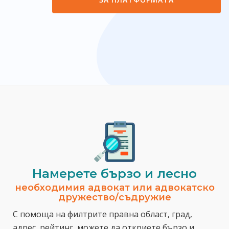
Намерете бързо и лесно
необходимия адвокат или адвокатско
дружество/съдружие
С помоща на филтрите правна област, град,
адрес, рейтинг, можете да откриете бързо и