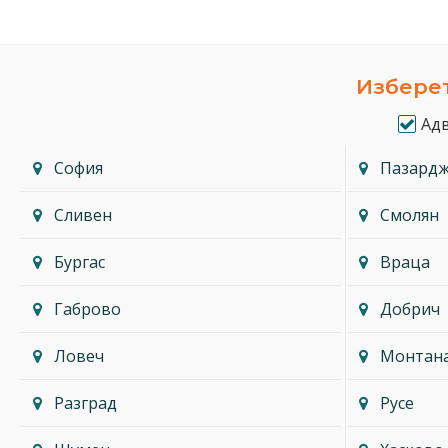
Изберет
Ад
София
Пазард
Сливен
Смолян
Бургас
Враца
Габрово
Добрич
Ловеч
Монтан
Разград
Русе