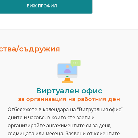
ВИЖ ПРОФИЛ
ВИЖ ПРО
ества/съдружия
Виртуален офис
за организация на работния ден
Отбележете в календара на “Витруалния офис”
дните и часове, в които сте заети и
организирайте ангажиментите си за деня,
седмицата или месеца. Заявени от клиентите