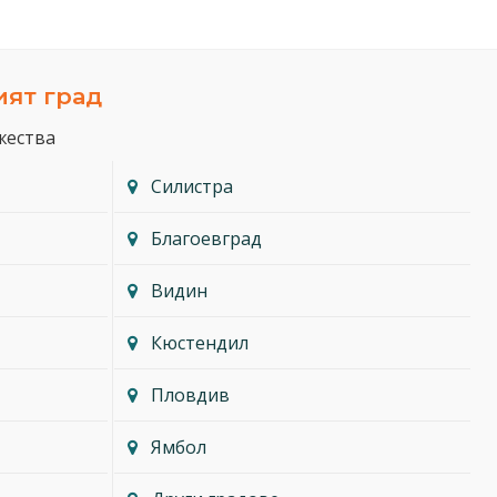
ият град
жества
Силистра
Благоевград
Видин
Кюстендил
Пловдив
Ямбол