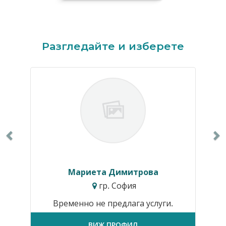
Previous
N
Разгледайте и изберете
Мариета Димитрова
гр. София
Временно не предлага услуги.
ВИЖ ПРОФИЛ