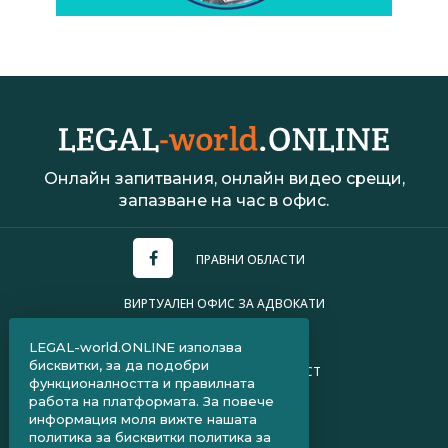
Онлайн запитвания, онлайн видео срещи,
запазване на час в офис.
ПРАВНИ ОБЛАСТИ
ВИРТУАЛЕН ОФИС ЗА АДВОКАТИ
УСЛОВИЯ ЗА ПОЛЗВАНЕ
LEGAL-world.ONLINE използва
бисквитки, за да подобри
ПОЛИТИКА ЗА ПОВЕРИТЕЛНОСТ
функционалността и правилната
работа на платформата. За повече
ЧЗВ ЗА КЛИЕНТИ
информация моля вижте нашата
политика за бисквитки
политика за
ЧЗВ ЗА АДВОКАТИ