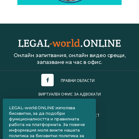
Онлайн запитвания, онлайн видео срещи,
запазване на час в офис.
ПРАВНИ ОБЛАСТИ
ВИРТУАЛЕН ОФИС ЗА АДВОКАТИ
УСЛОВИЯ ЗА ПОЛЗВАНЕ
LEGAL-world.ONLINE използва
бисквитки, за да подобри
ПОЛИТИКА ЗА ПОВЕРИТЕЛНОСТ
функционалността и правилната
работа на платформата. За повече
ЧЗВ ЗА КЛИЕНТИ
информация моля вижте нашата
политика за бисквитки
политика за
ЧЗВ ЗА АДВОКАТИ