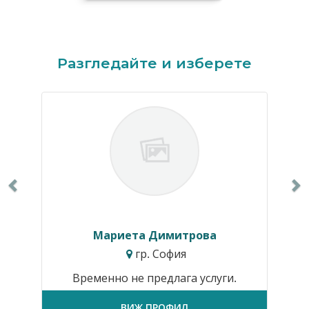
Previous
N
Разгледайте и изберете
Мариета Димитрова
гр. София
Временно не предлага услуги.
ВИЖ ПРОФИЛ