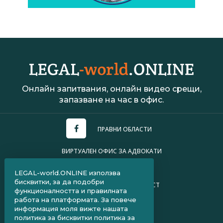
Онлайн запитвания, онлайн видео срещи,
запазване на час в офис.
ПРАВНИ ОБЛАСТИ
ВИРТУАЛЕН ОФИС ЗА АДВОКАТИ
УСЛОВИЯ ЗА ПОЛЗВАНЕ
LEGAL-world.ONLINE използва
бисквитки, за да подобри
ПОЛИТИКА ЗА ПОВЕРИТЕЛНОСТ
функционалността и правилната
работа на платформата. За повече
ЧЗВ ЗА КЛИЕНТИ
информация моля вижте нашата
политика за бисквитки
политика за
ЧЗВ ЗА АДВОКАТИ