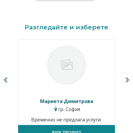
Previous
N
Разгледайте и изберете
Мариета Димитрова
гр. София
Временно не предлага услуги.
ВИЖ ПРОФИЛ