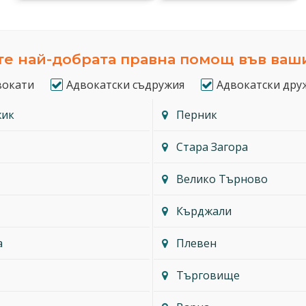
е най-добрата правна помощ във ваш
вокати
Адвокатски съдружия
Адвокатски дру
жик
Перник
Стара Загора
Велико Търново
Кърджали
а
Плевен
Търговище