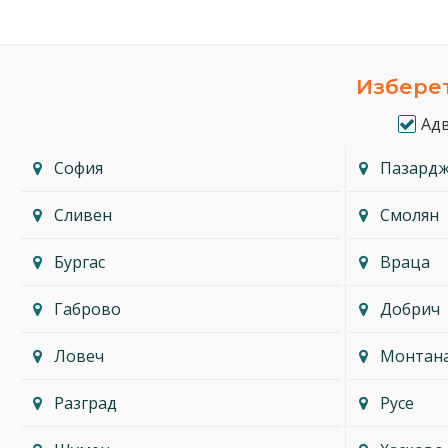
Изберет
Ад
София
Пазард
Сливен
Смолян
Бургас
Враца
Габрово
Добрич
Ловеч
Монтан
Разград
Русе