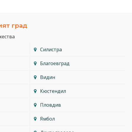
ият град
жества
Силистра
Благоевград
Видин
Кюстендил
Пловдив
Ямбол