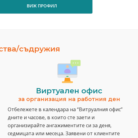
ВИЖ ПРОФИЛ
ВИЖ ПРО
ества/съдружия
Виртуален офис
за организация на работния ден
Отбележете в календара на “Витруалния офис”
дните и часове, в които сте заети и
организирайте ангажиментите си за деня,
седмицата или месеца. Заявени от клиентите