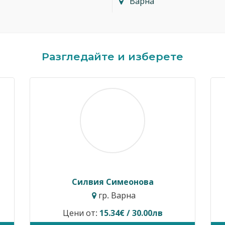
Варна
Разгледайте и изберете
Димитър Кавалджиев
Ив
гр. София
Цени от:
40.90€ / 80.00лв
Временн