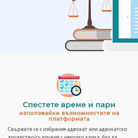
Спестeте време и пари
използвайки възможностите на
платформата
Свържете се с избрания адвокат или адвокатско
дружество/съдружие с няколко клика, без да