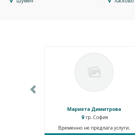
Шумен
Хасково
Previous
Силвия Симеонова
гр. Варна
Цени от:
15.34€ / 30.00лв