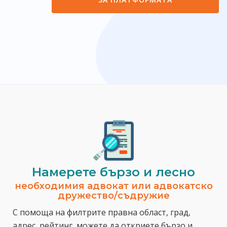
Намерете бързо и лесно
необходимия адвокат или адвокатско
дружество/съдружие
С помоща на филтрите правна област, град,
адрес, рейтинг, можете да откриете бързо и