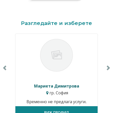
Previous
N
Разгледайте и изберете
Мариета Димитрова
гр. София
Временно не предлага услуги.
ВИЖ ПРОФИЛ