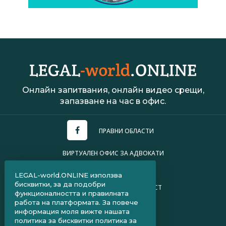
Онлайн запитвания, онлайн видео срещи,
запазване на час в офис.
ПРАВНИ ОБЛАСТИ
ВИРТУАЛЕН ОФИС ЗА АДВОКАТИ
УСЛОВИЯ ЗА ПОЛЗВАНЕ
LEGAL-world.ONLINE използва
бисквитки, за да подобри
ПОЛИТИКА ЗА ПОВЕРИТЕЛНОСТ
функционалността и правилната
работа на платформата. За повече
ЧЗВ ЗА КЛИЕНТИ
информация моля вижте нашата
политика за бисквитки
политика за
ЧЗВ ЗА АДВОКАТИ