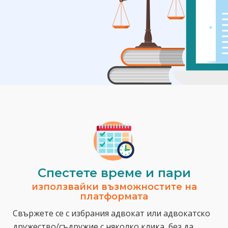
Спестeте време и пари
използвайки възможностите на
платформата
Свържете се с избрания адвокат или адвокатско
дружество/съдружие с няколко клика, без да