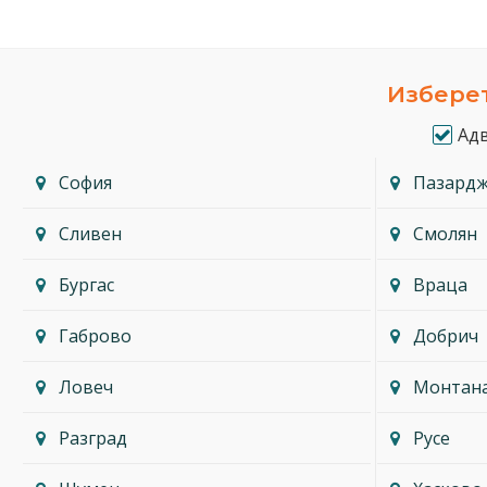
Изберет
Ад
София
Пазард
Сливен
Смолян
Бургас
Враца
Габрово
Добрич
Ловеч
Монтан
Разград
Русе