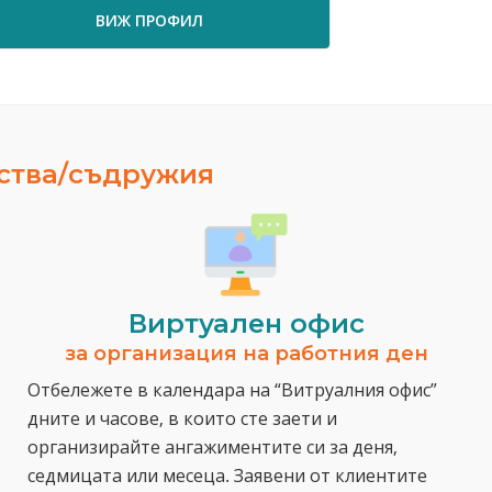
ВИЖ ПРОФИЛ
ВИ
ества/съдружия
Виртуален офис
за организация на работния ден
Отбележете в календара на “Витруалния офис”
дните и часове, в които сте заети и
организирайте ангажиментите си за деня,
седмицата или месеца. Заявени от клиентите