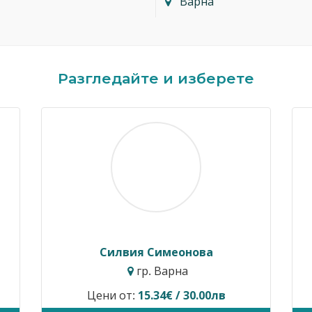
Варна
Разгледайте и изберете
Димитър Кавалджиев
гр. София
Цени от:
40.90€ / 80.00лв
В