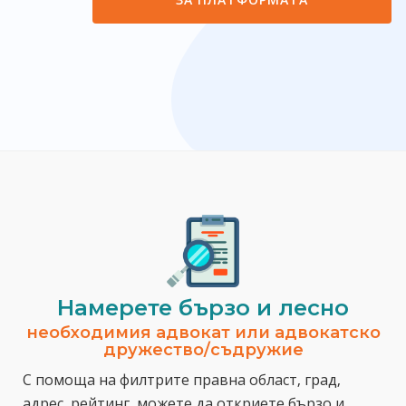
Намерете бързо и лесно
необходимия адвокат или адвокатско
дружество/съдружие
С помоща на филтрите правна област, град,
адрес, рейтинг, можете да откриете бързо и