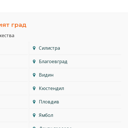
ият град
жества
Силистра
Благоевград
Видин
Кюстендил
Пловдив
Ямбол