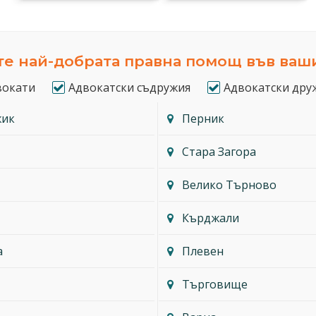
е най-добрата правна помощ във ваш
вокати
Адвокатски съдружия
Адвокатски дру
жик
Перник
Стара Загора
Велико Търново
Кърджали
а
Плевен
Търговище