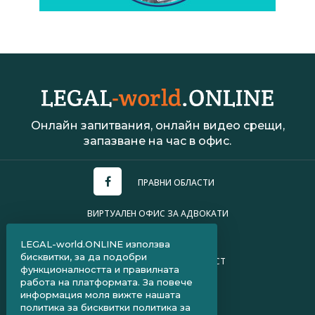
Онлайн запитвания, онлайн видео срещи,
запазване на час в офис.
ПРАВНИ ОБЛАСТИ
ВИРТУАЛЕН ОФИС ЗА АДВОКАТИ
УСЛОВИЯ ЗА ПОЛЗВАНЕ
LEGAL-world.ONLINE използва
бисквитки, за да подобри
ПОЛИТИКА ЗА ПОВЕРИТЕЛНОСТ
функционалността и правилната
работа на платформата. За повече
ЧЗВ ЗА КЛИЕНТИ
информация моля вижте нашата
политика за бисквитки
политика за
ЧЗВ ЗА АДВОКАТИ