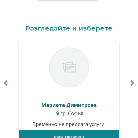
Previous
N
Разгледайте и изберете
Мариета Димитрова
гр. София
Временно не предлага услуги.
ВИЖ ПРОФИЛ