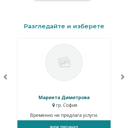
Previous
N
Разгледайте и изберете
Мариета Димитрова
гр. София
Временно не предлага услуги.
ВИЖ ПРОФИЛ