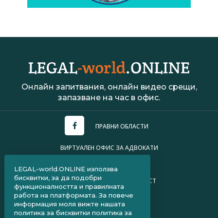
Онлайн запитвания, онлайн видео срещи,
запазване на час в офис.
ПРАВНИ ОБЛАСТИ
ВИРТУАЛЕН ОФИС ЗА АДВОКАТИ
УСЛОВИЯ ЗА ПОЛЗВАНЕ
LEGAL-world.ONLINE използва
бисквитки, за да подобри
ПОЛИТИКА ЗА ПОВЕРИТЕЛНОСТ
функционалността и правилната
работа на платформата. За повече
ЧЗВ ЗА КЛИЕНТИ
информация моля вижте нашата
политика за бисквитки
политика за
ЧЗВ ЗА АДВОКАТИ