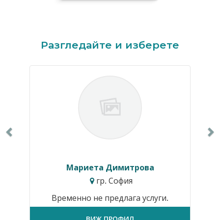
Previous
N
Разгледайте и изберете
Мариета Димитрова
гр. София
Временно не предлага услуги.
ВИЖ ПРОФИЛ