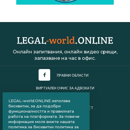
Онлайн запитвания, онлайн видео срещи,
запазване на час в офис.
ПРАВНИ ОБЛАСТИ
ВИРТУАЛЕН ОФИС ЗА АДВОКАТИ
УСЛОВИЯ ЗА ПОЛЗВАНЕ
LEGAL-world.ONLINE използва
бисквитки, за да подобри
ПОЛИТИКА ЗА ПОВЕРИТЕЛНОСТ
функционалността и правилната
работа на платформата. За повече
ЧЗВ ЗА КЛИЕНТИ
информация моля вижте нашата
политика за бисквитки
политика за
ЧЗВ ЗА АДВОКАТИ