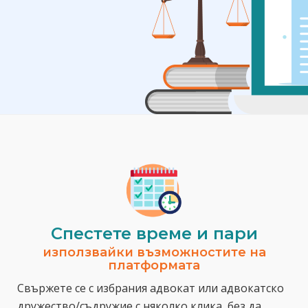
Спестeте време и пари
използвайки възможностите на
платформата
Свържете се с избрания адвокат или адвокатско
дружество/съдружие с няколко клика, без да