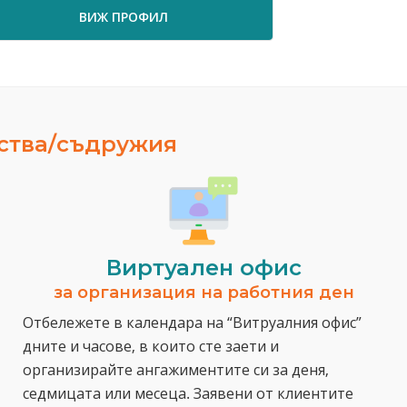
ВИЖ ПРОФИЛ
ВИЖ ПРО
ества/съдружия
Виртуален офис
за организация на работния ден
Отбележете в календара на “Витруалния офис”
дните и часове, в които сте заети и
организирайте ангажиментите си за деня,
седмицата или месеца. Заявени от клиентите