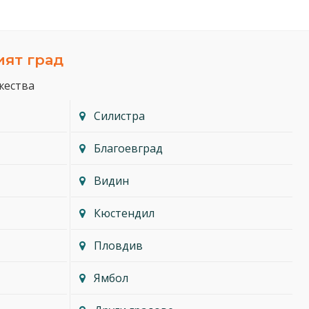
ият град
жества
Силистра
Благоевград
Видин
Кюстендил
Пловдив
Ямбол