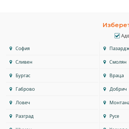
Изберет
Ад
София
Пазард
Сливен
Смолян
Бургас
Враца
Габрово
Добрич
Ловеч
Монтан
Разград
Русе