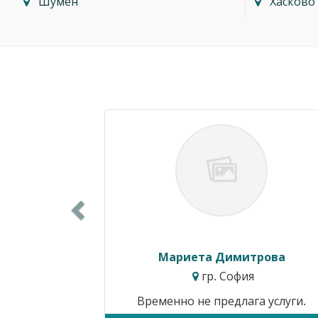
Шумен
Хасково
Previous
Силвия Симеонова
гр. Варна
Цени от:
15.34€ / 30.00лв