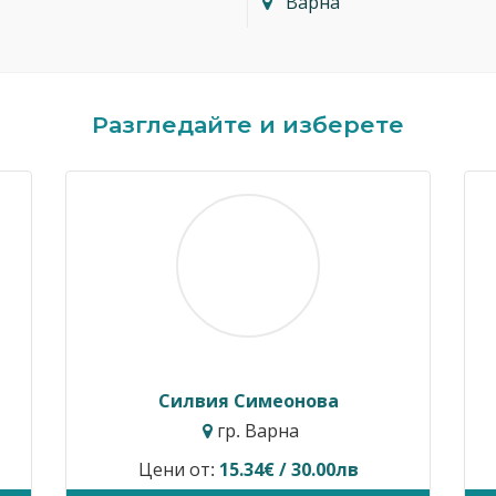
Варна
Разгледайте и изберете
Димитър Кавалджиев
Ив
гр. София
Цени от:
40.90€ / 80.00лв
Временн