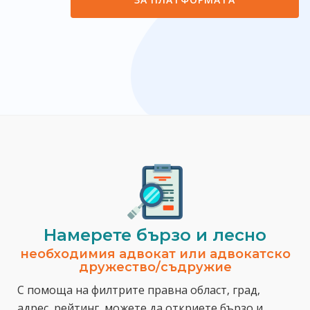
Намерете бързо и лесно
необходимия адвокат или адвокатско
дружество/съдружие
С помоща на филтрите правна област, град,
адрес, рейтинг, можете да откриете бързо и