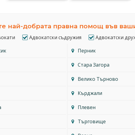
е най-добрата правна помощ във ваш
вокати
Адвокатски съдружия
Адвокатски дру
жик
Перник
Стара Загора
Велико Търново
Кърджали
а
Плевен
Търговище