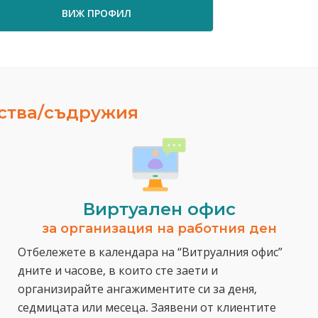
ПРОФИЛ
ВИЖ ПРОФИЛ
ества/съдружия
Виртуален офис
за организация на работния ден
Отбележете в календара на “Витруалния офис”
дните и часове, в които сте заети и
организирайте ангажиментите си за деня,
седмицата или месеца. Заявени от клиентите