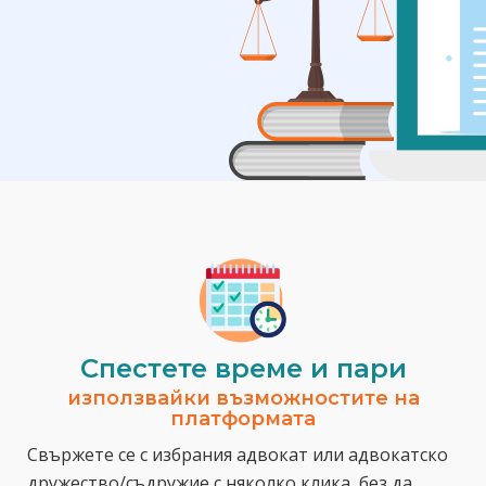
Спестeте време и пари
използвайки възможностите на
платформата
Свържете се с избрания адвокат или адвокатско
дружество/съдружие с няколко клика, без да