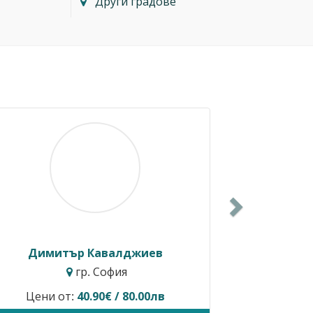
Други градове
Next
Балкански
Росен Диев
. София
гр. Бургас
редлага услуги.
Временно не предлага ус