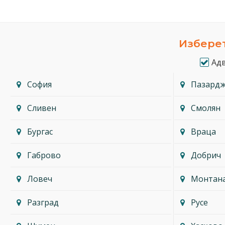
Изберет
Ад
София
Пазард
Сливен
Смолян
Бургас
Враца
Габрово
Добрич
Ловеч
Монтан
Разград
Русе