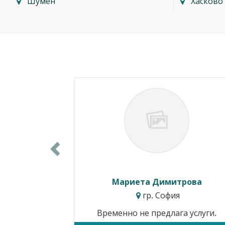
Шумен
Хасково
Previous
Силвия Симеонова
гр. Варна
Цени от:
15.34€ / 30.00лв