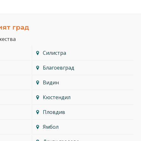
ият град
жества
Силистра
Благоевград
Видин
Кюстендил
Пловдив
Ямбол