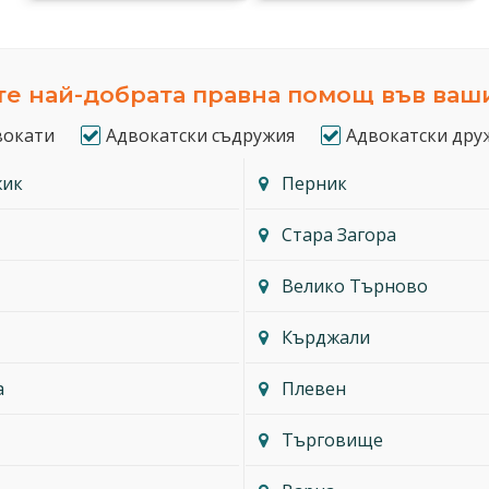
е най-добрата правна помощ във ваш
вокати
Адвокатски съдружия
Адвокатски дру
жик
Перник
Стара Загора
Велико Търново
Кърджали
а
Плевен
Търговище