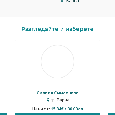
Варна
Разгледайте и изберете
Димитър Кавалджиев
Ивайло 
гр. София
гр
Цени от:
40.90€ / 80.00лв
Временно не п