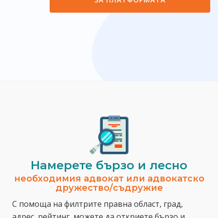
Намерете бързо и лесно
необходимия адвокат или адвокатско
дружество/съдружие
С помоща на филтрите правна област, град,
адрес, рейтинг, можете да откриете бързо и