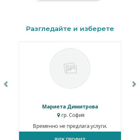
Previous
N
Разгледайте и изберете
Мариета Димитрова
гр. София
Временно не предлага услуги.
ВИЖ ПРОФИЛ