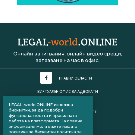
Онлайн запитвания, онлайн видео срещи,
запазване на час в офис.
ПРАВНИ ОБЛАСТИ
ВИРТУАЛЕН ОФИС ЗА АДВОКАТИ
УСЛОВИЯ ЗА ПОЛЗВАНЕ
LEGAL-world.ONLINE използва
бисквитки, за да подобри
ПОЛИТИКА ЗА ПОВЕРИТЕЛНОСТ
функционалността и правилната
работа на платформата. За повече
ЧЗВ ЗА КЛИЕНТИ
информация моля вижте нашата
политика за бисквитки
политика за
ЧЗВ ЗА АДВОКАТИ