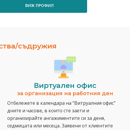
ВИЖ ПРОФИЛ
ВИ
ества/съдружия
Виртуален офис
за организация на работния ден
Отбележете в календара на “Витруалния офис”
дните и часове, в които сте заети и
организирайте ангажиментите си за деня,
седмицата или месеца. Заявени от клиентите