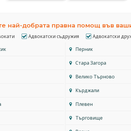
е най-добрата правна помощ във ваш
вокати
Адвокатски съдружия
Адвокатски дру
жик
Перник
Стара Загора
Велико Търново
Кърджали
а
Плевен
Търговище