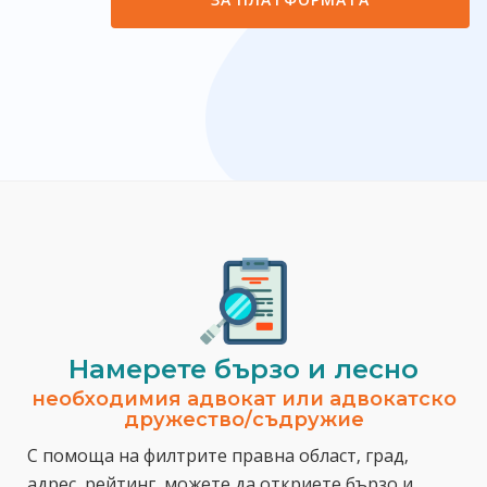
Намерете бързо и лесно
необходимия адвокат или адвокатско
дружество/съдружие
С помоща на филтрите правна област, град,
адрес, рейтинг, можете да откриете бързо и