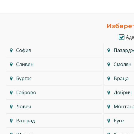
Изберет
Ад
София
Пазард
Сливен
Смолян
Бургас
Враца
Габрово
Добрич
Ловеч
Монтан
Разград
Русе