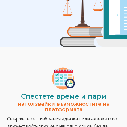
Спестeте време и пари
използвайки възможностите на
платформата
Свържете се с избрания адвокат или адвокатско
дружество/съдружие с няколко клика, без да