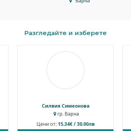
Варна
Разгледайте и изберете
Димитър Кавалджиев
гр. София
Цени от:
40.90€ / 80.00лв
В