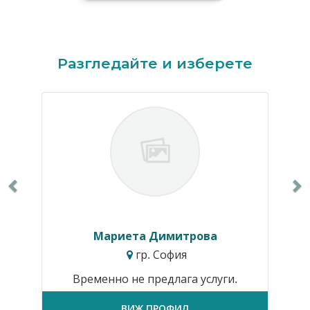
Previous
N
Разгледайте и изберете
Мариета Димитрова
гр. София
Временно не предлага услуги.
ВИЖ ПРОФИЛ