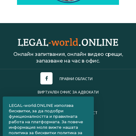
Онлайн запитвания, онлайн видео срещи,
запазване на час в офис.
ПРАВНИ ОБЛАСТИ
ВИРТУАЛЕН ОФИС ЗА АДВОКАТИ
УСЛОВИЯ ЗА ПОЛЗВАНЕ
LEGAL-world.ONLINE използва
бисквитки, за да подобри
ПОЛИТИКА ЗА ПОВЕРИТЕЛНОСТ
функционалността и правилната
работа на платформата. За повече
ЧЗВ ЗА КЛИЕНТИ
информация моля вижте нашата
политика за бисквитки
политика за
ЧЗВ ЗА АДВОКАТИ