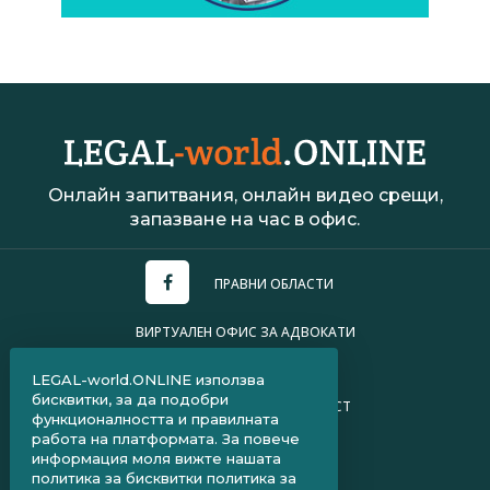
Онлайн запитвания, онлайн видео срещи,
запазване на час в офис.
ПРАВНИ ОБЛАСТИ
ВИРТУАЛЕН ОФИС ЗА АДВОКАТИ
УСЛОВИЯ ЗА ПОЛЗВАНЕ
LEGAL-world.ONLINE използва
бисквитки, за да подобри
ПОЛИТИКА ЗА ПОВЕРИТЕЛНОСТ
функционалността и правилната
работа на платформата. За повече
ЧЗВ ЗА КЛИЕНТИ
информация моля вижте нашата
политика за бисквитки
политика за
ЧЗВ ЗА АДВОКАТИ