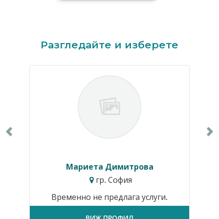
Previous
N
Разгледайте и изберете
Мариета Димитрова
гр. София
Временно не предлага услуги.
ВИЖ ПРОФИЛ