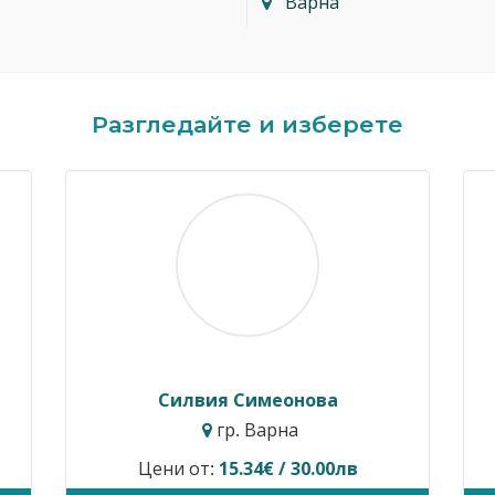
Варна
Разгледайте и изберете
Димитър Кавалджиев
Ивайло 
гр. София
гр
Цени от:
40.90€ / 80.00лв
Временно не п