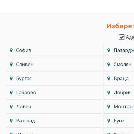
Изберет
Ад
София
Пазард
Сливен
Смолян
Бургас
Враца
Габрово
Добрич
Ловеч
Монтан
Разград
Русе