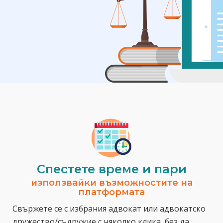
Спестeте време и пари
използвайки възможностите на
платформата
Свържете се с избрания адвокат или адвокатско
дружество/съдружие с няколко клика, без да