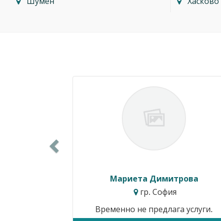
Шумен
Хасково
Previous
Силвия Симеонова
гр. Варна
Цени от:
15.34€ / 30.00лв