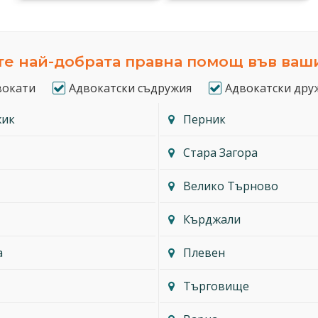
е най-добрата правна помощ във ваш
вокати
Адвокатски съдружия
Адвокатски дру
жик
Перник
Стара Загора
Велико Търново
Кърджали
а
Плевен
Търговище