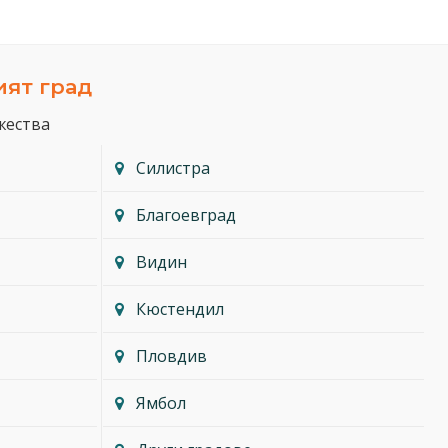
ият град
жества
Силистра
Благоевград
Видин
Кюстендил
Пловдив
Ямбол