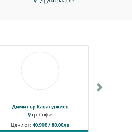
Други градове
Next
Балкански
Росен Диев
. София
гр. Бургас
редлага услуги.
Временно не предлага ус