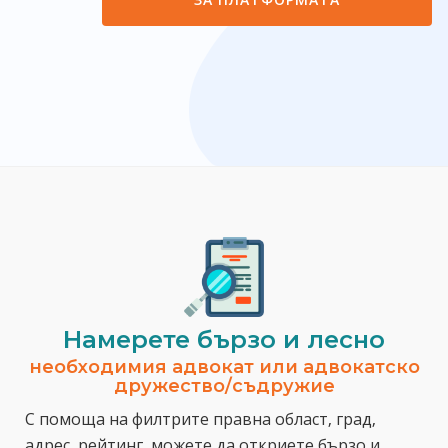
Намерете бързо и лесно
необходимия адвокат или адвокатско
дружество/съдружие
С помоща на филтрите правна област, град,
адрес, рейтинг, можете да откриете бързо и