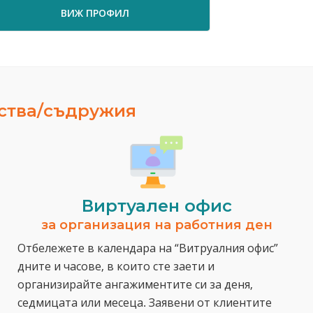
ПРОФИЛ
ВИЖ ПРОФИЛ
ества/съдружия
Виртуален офис
за организация на работния ден
Отбележете в календара на “Витруалния офис”
дните и часове, в които сте заети и
организирайте ангажиментите си за деня,
седмицата или месеца. Заявени от клиентите