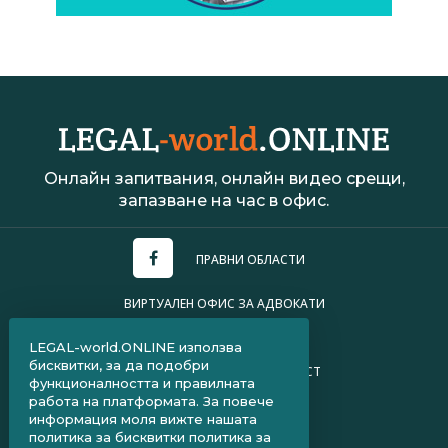
Онлайн запитвания, онлайн видео срещи,
запазване на час в офис.
ПРАВНИ ОБЛАСТИ
ВИРТУАЛЕН ОФИС ЗА АДВОКАТИ
УСЛОВИЯ ЗА ПОЛЗВАНЕ
LEGAL-world.ONLINE използва
бисквитки, за да подобри
ПОЛИТИКА ЗА ПОВЕРИТЕЛНОСТ
функционалността и правилната
работа на платформата. За повече
ЧЗВ ЗА КЛИЕНТИ
информация моля вижте нашата
политика за бисквитки
политика за
ЧЗВ ЗА АДВОКАТИ