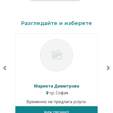
Previous
N
Разгледайте и изберете
Мариета Димитрова
гр. София
Временно не предлага услуги.
ВИЖ ПРОФИЛ