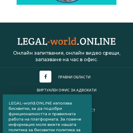
Онлайн запитвания, онлайн видео срещи,
запазване на час в офис.
ПРАВНИ ОБЛАСТИ
ВИРТУАЛЕН ОФИС ЗА АДВОКАТИ
УСЛОВИЯ ЗА ПОЛЗВАНЕ
LEGAL-world.ONLINE използва
бисквитки, за да подобри
ПОЛИТИКА ЗА ПОВЕРИТЕЛНОСТ
функционалността и правилната
работа на платформата. За повече
ЧЗВ ЗА КЛИЕНТИ
информация моля вижте нашата
политика за бисквитки
политика за
ЧЗВ ЗА АДВОКАТИ