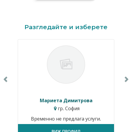
Previous
N
Разгледайте и изберете
Мариета Димитрова
гр. София
Временно не предлага услуги.
ВИЖ ПРОФИЛ