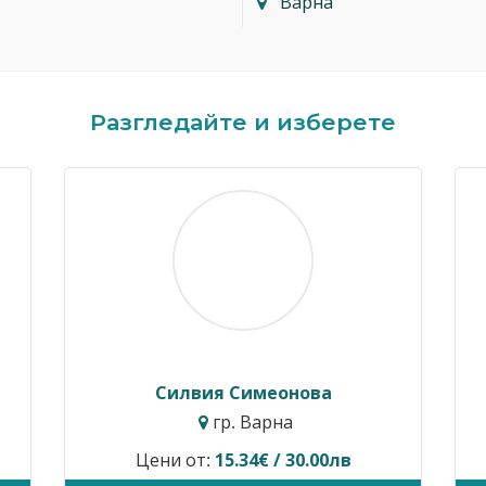
Варна
Разгледайте и изберете
Димитър Кавалджиев
Ив
гр. София
Цени от:
40.90€ / 80.00лв
Временн