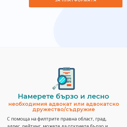
Намерете бързо и лесно
необходимия адвокат или адвокатско
дружество/съдружие
С помоща на филтрите правна област, град,
адрес, рейтинг, можете да откриете бързо и