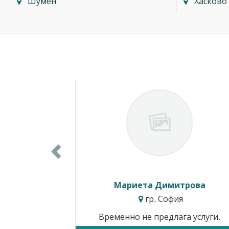
Шумен
Хасково
Previous
Силвия Симеонова
гр. Варна
Цени от:
15.34€ / 30.00лв