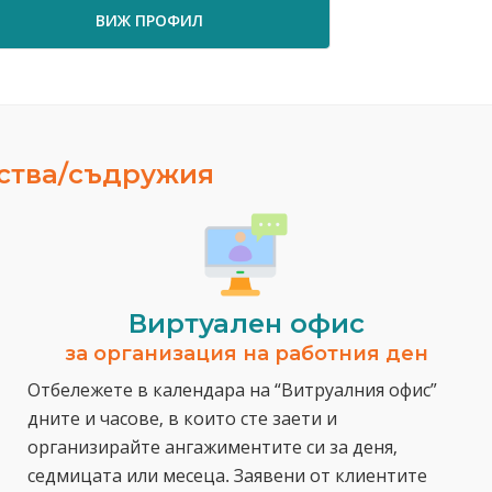
ВИЖ ПРОФИЛ
ВИЖ ПРО
ества/съдружия
Виртуален офис
за организация на работния ден
Отбележете в календара на “Витруалния офис”
дните и часове, в които сте заети и
организирайте ангажиментите си за деня,
седмицата или месеца. Заявени от клиентите