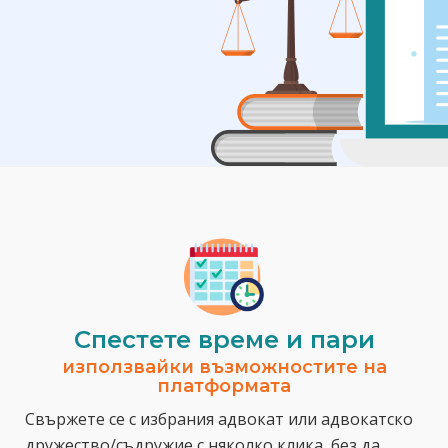
Спестeте време и пари
използвайки възможностите на
платформата
Свържете се с избрания адвокат или адвокатско
дружество/съдружие с няколко клика, без да