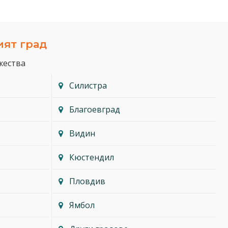
ият град
жества
Силистра
Благоевград
Видин
Кюстендил
Пловдив
Ямбол