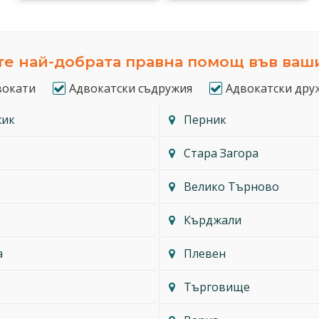
е най-добрата правна помощ във ваш
вокати
Адвокатски съдружия
Адвокатски дру
жик
Перник
Стара Загора
Велико Търново
Кърджали
а
Плевен
Търговище