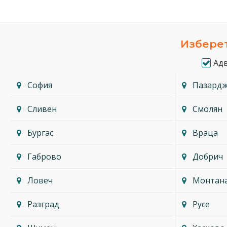
Изберет
Ад
София
Пазард
Сливен
Смолян
Бургас
Враца
Габрово
Добрич
Ловеч
Монтан
Разград
Русе