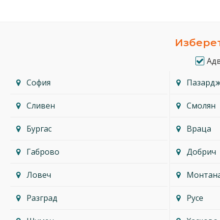
Изберет
Ад
София
Пазард
Сливен
Смолян
Бургас
Враца
Габрово
Добрич
Ловеч
Монтан
Разград
Русе