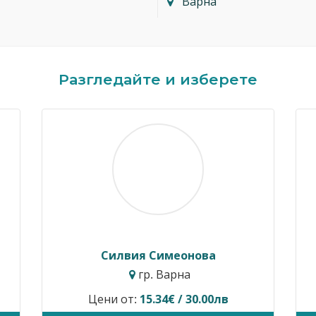
Варна
Разгледайте и изберете
Димитър Кавалджиев
Ив
гр. София
Цени от:
40.90€ / 80.00лв
Временн