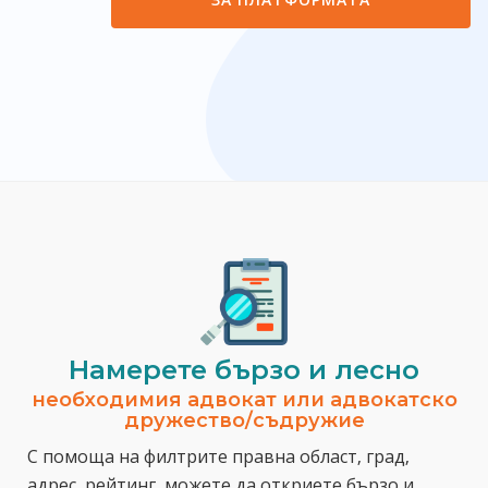
Намерете бързо и лесно
необходимия адвокат или адвокатско
дружество/съдружие
С помоща на филтрите правна област, град,
адрес, рейтинг, можете да откриете бързо и