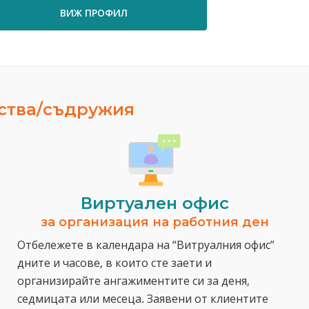
ВИЖ ПРОФИЛ
ВИЖ ПРО
ества/съдружия
Виртуален офис
за организация на работния ден
Отбележете в календара на “Витруалния офис”
дните и часове, в които сте заети и
организирайте ангажиментите си за деня,
седмицата или месеца. Заявени от клиентите