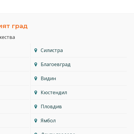
ият град
жества
Силистра
Благоевград
Видин
Кюстендил
Пловдив
Ямбол