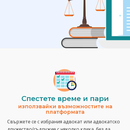
Спестeте време и пари
използвайки възможностите на
платформата
Свържете се с избрания адвокат или адвокатско
дружество/съдружие с няколко клика, без да