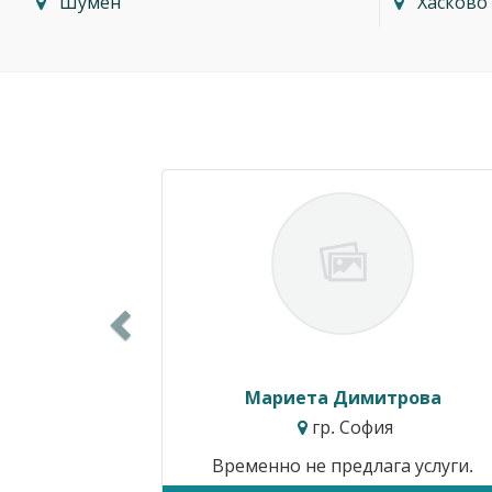
Шумен
Хасково
Previous
Силвия Симеонова
гр. Варна
Цени от:
15.34€ / 30.00лв