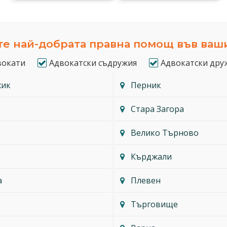
е най-добрата правна помощ във ваш
вокати
Адвокатски съдружия
Адвокатски дру
жик
Перник
Стара Загора
Велико Търново
Кърджали
а
Плевен
Търговище