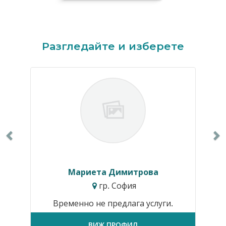
Previous
N
Разгледайте и изберете
Мариета Димитрова
гр. София
Временно не предлага услуги.
ВИЖ ПРОФИЛ