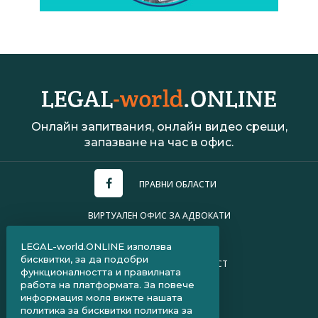
Онлайн запитвания, онлайн видео срещи,
запазване на час в офис.
ПРАВНИ ОБЛАСТИ
ВИРТУАЛЕН ОФИС ЗА АДВОКАТИ
УСЛОВИЯ ЗА ПОЛЗВАНЕ
LEGAL-world.ONLINE използва
бисквитки, за да подобри
ПОЛИТИКА ЗА ПОВЕРИТЕЛНОСТ
функционалността и правилната
работа на платформата. За повече
ЧЗВ ЗА КЛИЕНТИ
информация моля вижте нашата
политика за бисквитки
политика за
ЧЗВ ЗА АДВОКАТИ