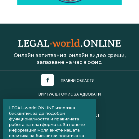
Онлайн запитвания, онлайн видео срещи,
запазване на час в офис.
ПРАВНИ ОБЛАСТИ
ВИРТУАЛЕН ОФИС ЗА АДВОКАТИ
УСЛОВИЯ ЗА ПОЛЗВАНЕ
LEGAL-world.ONLINE използва
бисквитки, за да подобри
ПОЛИТИКА ЗА ПОВЕРИТЕЛНОСТ
функционалността и правилната
работа на платформата. За повече
ЧЗВ ЗА КЛИЕНТИ
информация моля вижте нашата
политика за бисквитки
политика за
ЧЗВ ЗА АДВОКАТИ