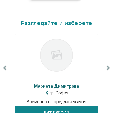
Previous
N
Разгледайте и изберете
Мариета Димитрова
гр. София
Временно не предлага услуги.
ВИЖ ПРОФИЛ