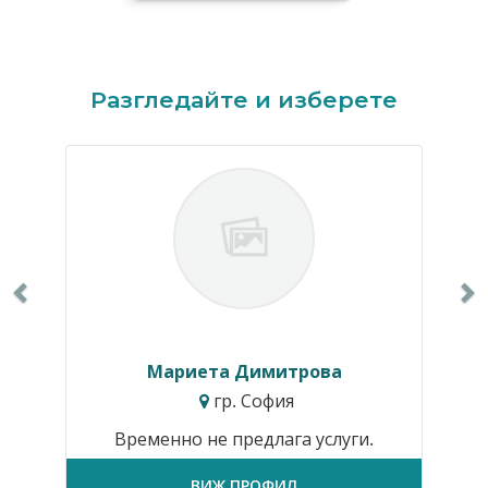
Previous
N
Разгледайте и изберете
Мариета Димитрова
гр. София
Временно не предлага услуги.
ВИЖ ПРОФИЛ