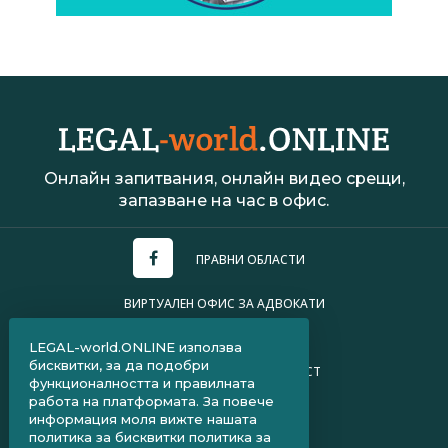
Онлайн запитвания, онлайн видео срещи,
запазване на час в офис.
ПРАВНИ ОБЛАСТИ
ВИРТУАЛЕН ОФИС ЗА АДВОКАТИ
УСЛОВИЯ ЗА ПОЛЗВАНЕ
LEGAL-world.ONLINE използва
бисквитки, за да подобри
ПОЛИТИКА ЗА ПОВЕРИТЕЛНОСТ
функционалността и правилната
работа на платформата. За повече
ЧЗВ ЗА КЛИЕНТИ
информация моля вижте нашата
политика за бисквитки
политика за
ЧЗВ ЗА АДВОКАТИ