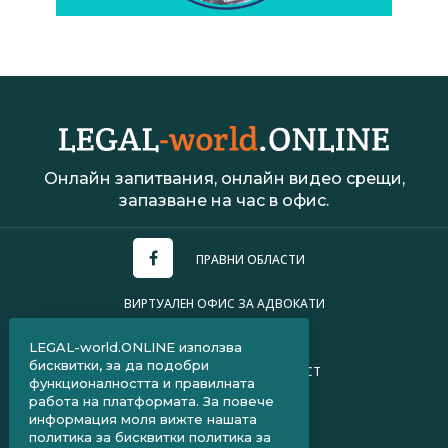
Онлайн запитвания, онлайн видео срещи,
запазване на час в офис.
ПРАВНИ ОБЛАСТИ
ВИРТУАЛЕН ОФИС ЗА АДВОКАТИ
УСЛОВИЯ ЗА ПОЛЗВАНЕ
LEGAL-world.ONLINE използва
бисквитки, за да подобри
ПОЛИТИКА ЗА ПОВЕРИТЕЛНОСТ
функционалността и правилната
работа на платформата. За повече
ЧЗВ ЗА КЛИЕНТИ
информация моля вижте нашата
политика за бисквитки
политика за
ЧЗВ ЗА АДВОКАТИ