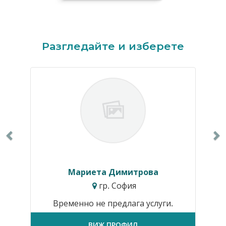
Previous
N
Разгледайте и изберете
Мариета Димитрова
гр. София
Временно не предлага услуги.
ВИЖ ПРОФИЛ