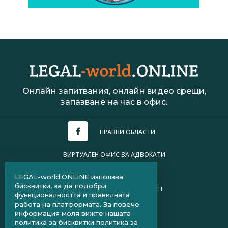
Онлайн запитвания, онлайн видео срещи,
запазване на час в офис.
ПРАВНИ ОБЛАСТИ
ВИРТУАЛЕН ОФИС ЗА АДВОКАТИ
УСЛОВИЯ ЗА ПОЛЗВАНЕ
LEGAL-world.ONLINE използва
бисквитки, за да подобри
ПОЛИТИКА ЗА ПОВЕРИТЕЛНОСТ
функционалността и правилната
работа на платформата. За повече
ЧЗВ ЗА КЛИЕНТИ
информация моля вижте нашата
политика за бисквитки
политика за
ЧЗВ ЗА АДВОКАТИ