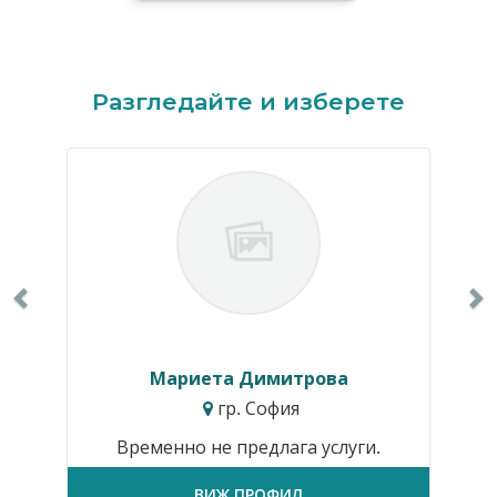
Previous
N
Разгледайте и изберете
Мариета Димитрова
гр. София
Временно не предлага услуги.
ВИЖ ПРОФИЛ