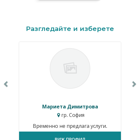
Previous
N
Разгледайте и изберете
Мариета Димитрова
гр. София
Временно не предлага услуги.
ВИЖ ПРОФИЛ