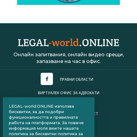
Онлайн запитвания, онлайн видео срещи,
запазване на час в офис.
ПРАВНИ ОБЛАСТИ
ВИРТУАЛЕН ОФИС ЗА АДВОКАТИ
УСЛОВИЯ ЗА ПОЛЗВАНЕ
LEGAL-world.ONLINE използва
бисквитки, за да подобри
ПОЛИТИКА ЗА ПОВЕРИТЕЛНОСТ
функционалността и правилната
работа на платформата. За повече
ЧЗВ ЗА КЛИЕНТИ
информация моля вижте нашата
политика за бисквитки
политика за
ЧЗВ ЗА АДВОКАТИ