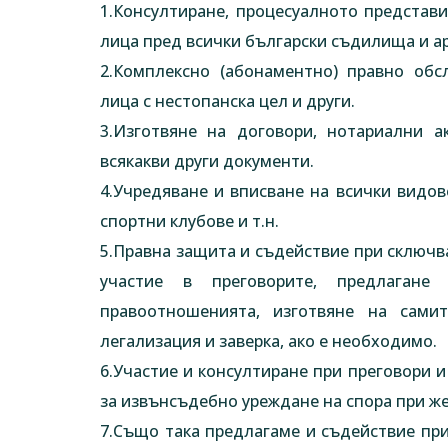
1.Консултиране, процесуалното представ
лица пред всички български съдилища и ар
2.Комплексно (абонаментно) правно обс
лица с нестопанска цел и други.
3.Изготвяне на договори, нотариални а
всякакви други документи.
4.Учредяване и вписване на всички видов
спортни клубове и т.н.
5.Правна защита и съдействие при сключв
участие в преговорите, предлаган
правоотношенията, изготвяне на самит
легализация и заверка, ако е необходимо.
6.Участие и консултиране при преговори 
за извънсъдебно уреждане на спора при же
7.Също така предлагаме и съдействие пр