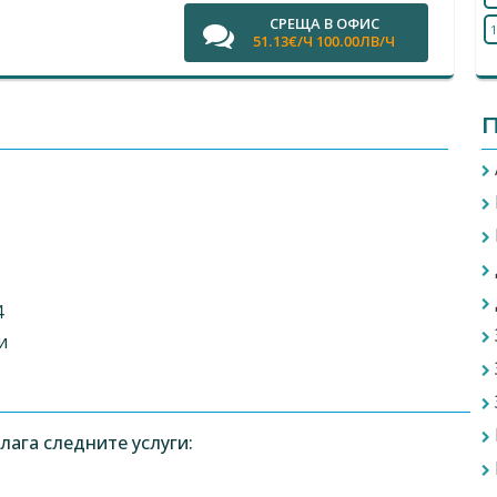
СРЕЩА В ОФИС
1
51.13€/Ч 100.00ЛВ/Ч
П
4
и
ага следните услуги: