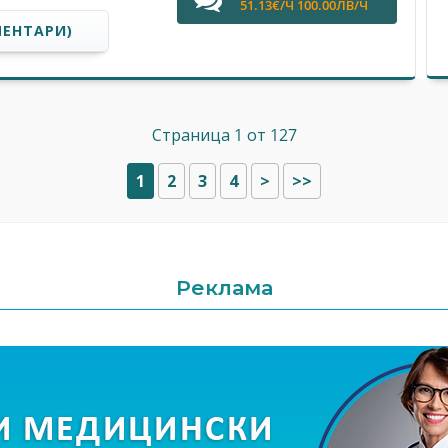
51.13€/Ч 100.00ЛВ/Ч
МЕНТАРИ)
Страница 1 от 127
1
2
3
4
>
>>
Реклама