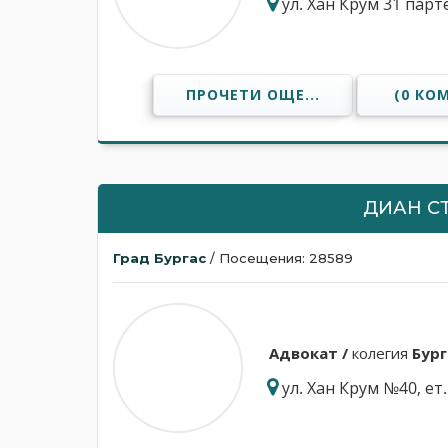
ул. Хан Крум 31 парт
ПРОЧЕТИ ОЩЕ...
(0 КО
ДИАН С
Град Бургас
/ Посещения: 28589
Адвокат /
колегия
Бург
ул. Хан Крум №40, ет.