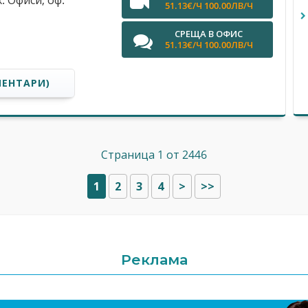
х. Офиси, оф.
51.13€/Ч 100.00ЛВ/Ч
СРЕЩА В ОФИС
51.13€/Ч 100.00ЛВ/Ч
МЕНТАРИ)
Страница 1 от 2446
1
2
3
4
>
>>
Реклама